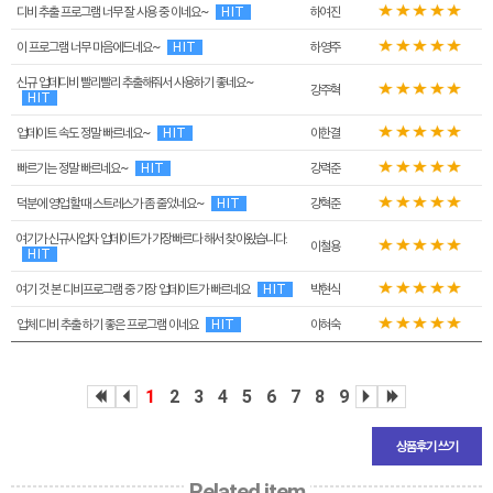
디비 추출 프로그램 너무 잘 사용 중 이네요~
HIT
하여진
이 프로그램 너무 마음에드네요~
HIT
하영주
신규 업데디비 빨리빨리 추출해줘서 사용하기 좋네요~
강주혁
HIT
업데이트 속도 정말 빠르네요~
HIT
이한결
빠르기는 정말 빠르네요~
HIT
강력준
덕분에 영업 할때 스트레스가 좀 줄었네요~
HIT
강혁준
여기가 신규사업자 업데이트가 가장빠르다 해서 찾아왔습니다.
이철용
HIT
여기 것 본 디비프로그램 중 가장 업데이트가 빠르네요
HIT
박현식
업체 디비 추출 하기 좋은 프로그램 이네요
HIT
이혀숙
1
2
3
4
5
6
7
8
9
상품후기 쓰기
Related item