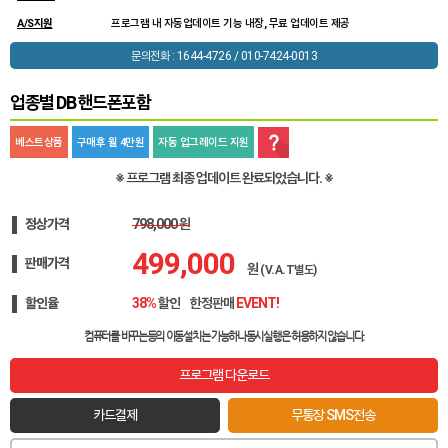
A/S지원
프로그램 내 자동업데이트 기능 내장, 무료 업데이트 제공
문의전화 : 1644-4726 / 010-7424-0013
업종별 DB 핸드폰포함
베스트상품
구매후 월 4만원
자동 업그레이드 지원
※ 프로그램 최종 업데이트 완료되었습니다. ※
정상가격
798,000 원
499,000
판매가격
원
(V.A.T별도)
할인율
38%
할인
한정판매
컴퓨터를 바꾸는등의 이동설치는 가능하나
동시실행은 허용하지 않습니다.
프로그램 다운로드
카드결제
무통장 SMS전송