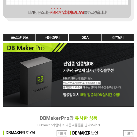
마케팅 몬스터는
지속적인
업데이트 및 A/S
를 하고 있습니다!
프로그램 정보
사용 설명서
Q&A
리뷰보기
DBMakerPro와
유사한 상품
DBmaker 계열의 또 다른 제품들을 만나보세요!
DB
MAKER
ROYAL
DB
MAKER
법인
더보기
더보기