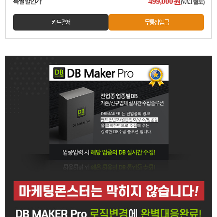
499,000
원
특별 할인가
(V.A.T별도)
카드결제
무통장입금