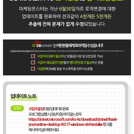
는 이런분들에게 효과적일 수 있습니다!
사업자의 DB가 필요
하신 분들(음식점 및 모든업종 가능)
사업자 대표(실무자)분
들의
핸드폰번호가 필요
하신 분들
사업장
에 DM을 발송 주소획득을 원하시는분들
업데이트 노트
07.07
포털추출 탭
대응 업데이트 완료
프로그램 실행 시, 정상작동 하지 않는 경우
https://dotnet.microsoft.com/ko-kr/download/dotnet/thank-
you/runtime-desktop-8.0.17-windows-x64-installer
링크를
복사하여 설치해주세요.