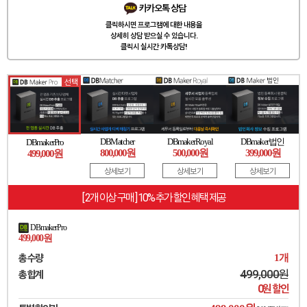
클릭하시면 프로그램에 대한 내용을
상세히 상담 받으실 수 있습니다.
클릭시 실시간 카톡상담!
선택
DBMatcher
DBmakerRoyal
DBmaker법인
DBmakerPro
800,000원
500,000원
399,000원
499,000원
상세보기
상세보기
상세보기
[ 2개 이상 구매 ] 10% 추가 할인 혜택 제공
DBmakerPro
499,000원
총 수량
1
개
499,000
원
총 합계
0
원 할인