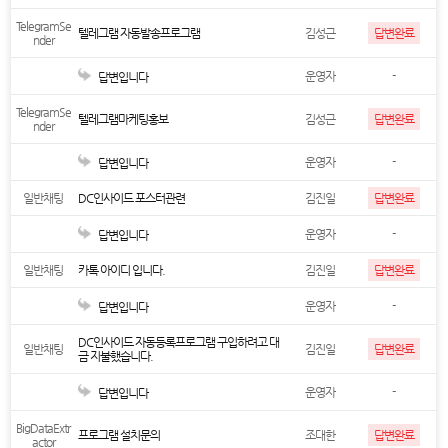
TelegramSe
텔레그램 자동발송프로그램
김성근
답변완료
nder
운영자
-
답변입니다
TelegramSe
텔레그램마케팅홍보
김성근
답변완료
nder
운영자
-
답변입니다
일반채팅
DC인사이드 포스터관련
김진일
답변완료
운영자
-
답변입니다
일반채팅
카톡 아이디 입니다.
김진일
답변완료
운영자
-
답변입니다
DC인사이드 자동등록프로그램 구입하려고 대
일반채팅
김진일
답변완료
금 지불했습니다.
운영자
-
답변입니다
BigDataExtr
프로그램 설치문의
조대한
답변완료
actor