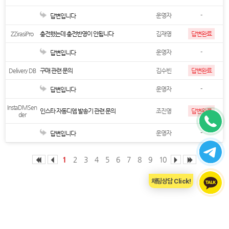
운영자
-
답변입니다
ZZirasiPro
충전했는데 충전반영이 안됩니다
김재영
답변완료
운영자
-
답변입니다
Delivery DB
구매 관련 문의
김수빈
답변완료
운영자
-
답변입니다
InstaDMSen
인스타 자동디엠 발송기 관련 문의
조진영
답변완료
der
운영자
-
답변입니다
1
2
3
4
5
6
7
8
9
10
채팅상담 Click!