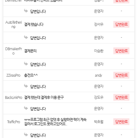
DBMatcher
디비추출이 안되고 있습니다
김홍기
답변완료
운영자
-
답변입니다
AutoTetheri
결제 했습니다
장서우
답변완료
ng
운영자
-
답변입니다
DBmakerPr
결제문의
이승환
답변완료
o
운영자
-
답변입니다
ZZirasiPro
충전요^^
andy
답변완료
운영자
-
답변입니다
BackLinkPro
결제 했는데 결제후 이용 문구
강도우
답변완료
운영자
-
답변입니다
ㅠㅠ프로그램 최근 업뎃 후 실행하면 렉이 계속
TrafficPro
박초월
답변완료
걸려서 로그인도 못하고있어요..
운영자
-
답변입니다