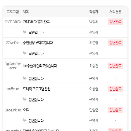
프로그램
제목
작성자
처리현황
CAFE DB EX
카페DB EX결제 완료
박정희
답변완료
운영자
-
답변입니다
ZZirasiPro
충전신청 부탁드립니다.
허준영
답변완료
운영자
-
답변입니다
BigDataExtr
DB추출이 안되고있습니다
최승현
답변완료
actor
운영자
-
답변입니다
TrafficPro
트래픽 프로그램 관련
이상열
답변완료
운영자
-
답변입니다
BackLinkPro
오류
민일준
답변완료
운영자
-
답변입니다