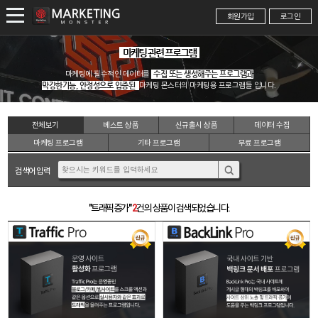
회원가입
로그인
마케팅 관련 프로그램
마케팅에 필수적인 데이터를
수집 또는 생성해주는 프로그램과
막강한기능, 안정성으로 입증된
마케팅 몬스터의 마케팅용 프로그램들 입니다.
전체
보기
베스트
상품
신규출시
상품
데이터
수집
마케팅
프로그램
기타
프로그램
무료
프로그램
검색어 입력
"트래픽증가"
2
건의 상품이 검색되었습니다.